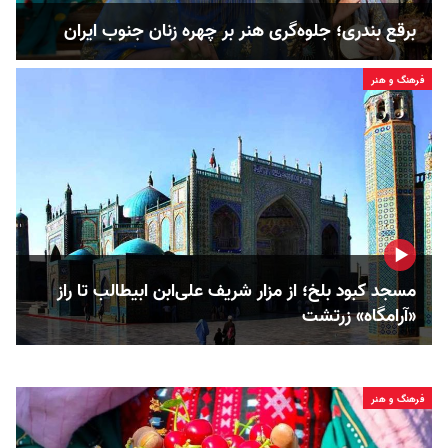
برقع بندری؛ جلوه‌گری هنر بر چهره زنان جنوب ایران
فرهنگ و هنر
مسجد کبود بلخ؛ از مزار شریف علی‌ابن ابیطالب تا راز
«آرامگاه» زرتشت
فرهنگ و هنر