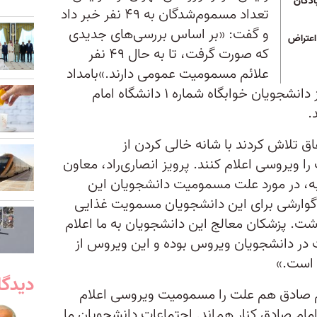
ادگان
تعداد مسموم‌شدگان به ۴۹ نفر خبر داد
و گفت: «بر اساس بررسی‌های جدیدی
اعتراض
که صورت گرفت، تا به حال ۴۹ نفر
علائم مسمومیت عمومی دارند.»بامداد
سه شنبه سوم خرداد هم ۳۸ نفر از دانشجویان خوابگاه شماره ۱ دانشگاه امام
.
 تلاش کردند با شانه خالی کردن از
ویروسی اعلام کنند. پرویز انصاری‌راد، معاون
ه، در مورد علت مسمومیت دانشجویان این
گوارشی برای این دانشجویان مسمویت غذایی
اشت. پزشکان معالج این دانشجویان به ما اعلام
 در دانشجویان ویروس بوده و این ویروس از
 است.»
دیدگا
م صادق هم علت را مسمومیت ویروسی اعلام
امام صادق کنار هم‌اند. اجتماعات دانشجویان ما