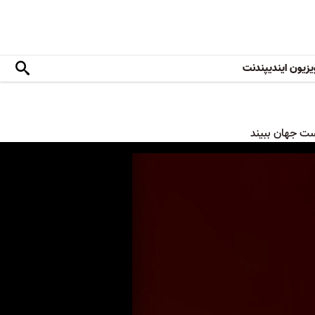
یزیون ایندیپندنت
ست جهان ببیند