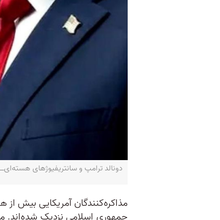
دونالد ترامپ و سانتریفیوژهای هسته‌ای‌ــ EUTERS/Independent Persian Combo
مذاکره‌کنندگان آمریکایی بیش از هر
جمهوری اسلامی نزدیک شده‌اند. م