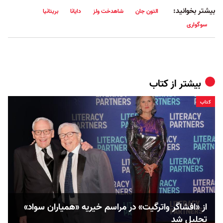
بیشتر بخوانید:
التون جان
شاهدخت ولز
دایانا
بریتانیا
سوگواری
بیشتر از
کتاب
کتاب
از «افشاگر واترگیت» در مراسم خیریه «همیاران سواد»
تجلیل شد