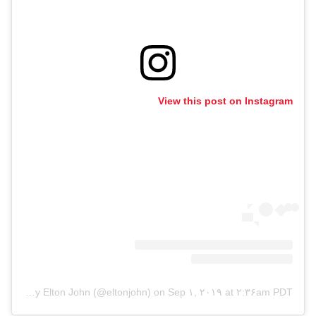
View this post on Instagram
A post shared by Elton John (@eltonjohn)
on
Sep ۱, ۲۰۱۹ at ۲:۳۶am PDT