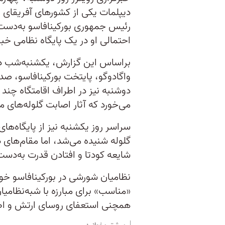
دیپلمات یکی از کشورهای آفریقای غ
رئیس جمهوری بورکینافاسو به‌دست
احتمالی او در یک پایگاه نظامی خبر
براساس این گزارش، یکشنبه‌شب د
واگادوگو، پایتخت بورکینافاسو، صد
دوشنبه نیز در اطراف اقامتگاه چ
می‌خورد که آثار اصابت گلوله‌های م
سراسر روز یکشنبه نیز از پایگاه‌ه
گلوله شنیده می‌شد، اما مقام‌های د
شایعه کودتا و افتادن قدرت به‌دست
نظامیان شورشی در بورکینافاسو خو
«مناسب» برای مبارزه با شبه‌نظامیا
همچنی استعفای روسای ارتش و اطل