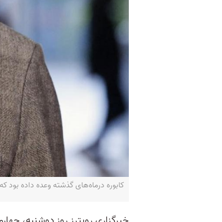
کابوره درماه‌های گذشته وعده داده بود که به ناکارآ
خبرگزاری رویترز روز دوشنبه، چهارم