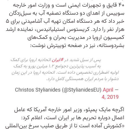
۴۰ قایق و تجهیزات ایمنی است و وزارت امور خارجه
سوییس از اهدای دو دستگاه تصفیه آب به سیل‌زدگان
خبر داد که هر دستگاه امکان تهیه آب آشامیدنی برای ۵
هزار نفر را دارد. کریستوس استیلیانیدس، نماینده ارشد
کمیسیون اروپا در مدیریت بحران و کمک‌های
بشردوستانه، نیز در صفحه توییترش نوشت:
پس از سیل شدید در
#ایران
اتحادیه اروپا برای کمک
به آسیب پذیرترین دجوامع ۱.۲ میلین یورو به کمک
اولیه اضطراری تخصیص داده است. اتحادیه اروپا در این زمان
دشوار با مردم ایران همبستگی کامل دارد.
April
— Christos Stylianides (@StylianidesEU)
4, 2019
اگرچه مایک پمپئو، وزیر امور خارجه آمریکا که عامل
اعمال دوباره تحریم ها بر ایران است، اعلام کرد:
«کشورش آماده است تا از طریق صلیب سرخ بین‌المللی