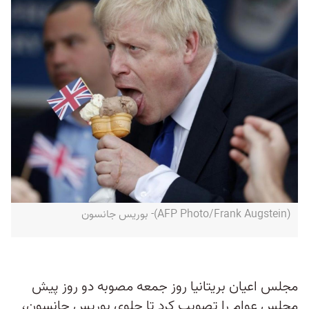
(AFP Photo/Frank Augstein)- بوریس جانسون
مجلس اعیان بریتانیا روز جمعه مصوبه دو روز پیش
مجلس عوام را تصویب کرد تا جلوی بوریس جانسون،