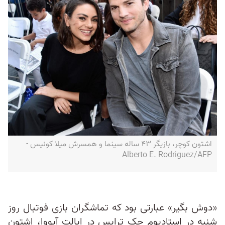
اشتون کوچر، بازیگر ۴۳ ساله سینما و همسرش میلا کونیس -
Alberto E. Rodriguez/AFP
«دوش بگیر» عبارتی بود که تماشگران بازی فوتبال روز
شنبه در استادیوم جک ترایس در ایالت آیووا، اشتون