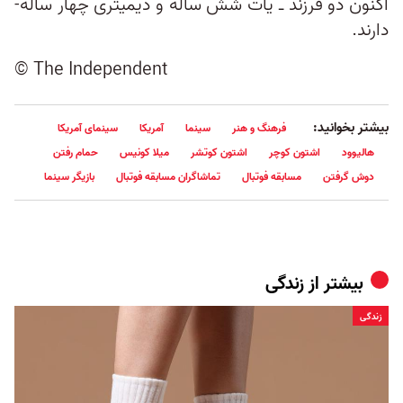
اکنون دو فرزند ـ یات شش ساله و دیمیتری چهار ساله-
دارند.
© The Independent
بیشتر بخوانید:
فرهنگ و هنر
سینما
آمریکا
سینمای آمریکا
هالیوود
اشتون کوچر
اشتون کوتشر
میلا کونیس
حمام رفتن
دوش گرفتن
مسابقه فوتبال
تماشاگران مسابقه فوتبال
بازیگر سینما
بیشتر از
زندگی
زندگی