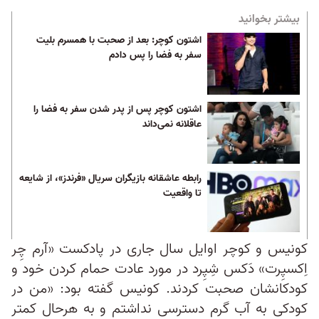
بیشتر بخوانید
اشتون کوچر: بعد از صحبت با همسرم بلیت
سفر به فضا را پس دادم
اشتون کوچر پس از پدر شدن سفر به فضا را
عاقلانه نمی‌داند
رابطه عاشقانه بازیگران سریال «فرندز»، از شایعه
تا واقعیت
کونیس و کوچر اوایل سال جاری در پادکست «آرم چِر
اِکسپِرت» دَکس شِپِرد در مورد عادت حمام کردن خود و
کودکانشان صحبت کردند. کونیس گفته بود: «من در
کودکی به آب گرم دسترسی نداشتم و به هرحال کمتر