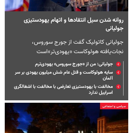
روانه شدن سیل انتقادها و اتهام یهودستیزی
جولیانی
جولیانی کاتولیک گفت از جورج سوروس،
نجات‌یافته هولوکاست «یهودی‌تر»است
جولیانی: من از «جورج سوروس» یهودی‌ترم
سایه هولوکاست و قتل عام شش میلیون یهودی بر سر
آلمان
مخالفت با یهودستیزی تعارضی با مخالفت با اشغا‌لگری
اسراییل ندارد
سیاسی و اجتماعی