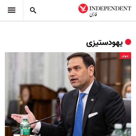
یهودستیزی
جهان