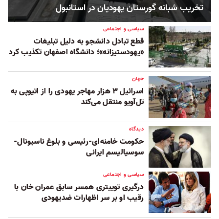
تخریب شبانه گورستان یهودیان در استانبول
سیاسی و اجتماعی
قطع تبادل دانشجو به دلیل تبلیغات
«یهودستیزانه»؛ دانشگاه اصفهان تکذیب کرد
جهان
اسرائیل ۳ هزار مهاجر یهودی را از اتیوپی به
تل‌آویو منتقل می‌کند
دیدگاه
حکومت خامنه‌ای-رئیسی و بلوغ ناسیونال-‌
سوسیالیسم ایرانی
سیاسی و اجتماعی
درگیری توییتری همسر سابق عمران خان با
رقیب او بر سر اظهارات ضدیهودی