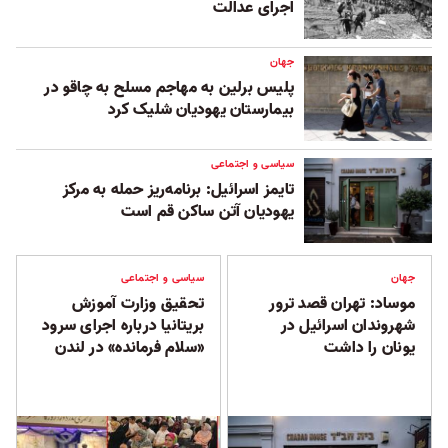
اجرای عدالت
جهان
پلیس برلین به مهاجم مسلح به چاقو در
بیمارستان یهودیان شلیک کرد
سیاسی و اجتماعی
تایمز اسرائیل: برنامه‌ریز حمله به مرکز
یهودیان آتن ساکن قم است
جهان
سیاسی و اجتماعی
موساد: تهران قصد ترور
تحقیق وزارت آموزش
شهروندان اسرائیل در
بریتانیا درباره اجرای سرود
یونان را داشت
«سلام فرمانده» در لندن