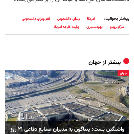
بیشتر بخوانید:
آمریکا
ویزای دانشجویی
لغو ویزای دانشجویی
مارکو روبیو
یهودستیزی
وزارت خارجه آمریکا
بیشتر از
جهان
جهان
واشنگتن پست: پنتاگون به مدیران صنایع دفاعی ۲۱ روز