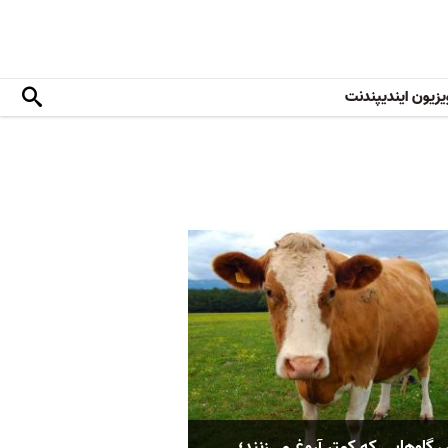
یزیون ایندیپندنت
 گاوهایی که کمتر آروغ می‌زنند؛