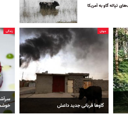
ای تپاله گاو به آمریکا
جهان
زندگی
سرآشپز
گاوها قربانی جدید داعش
خوشمز