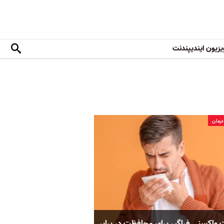
یزیون ایندیپندنت
رمان
واکسنی فراگیر برای محافظت در برابر