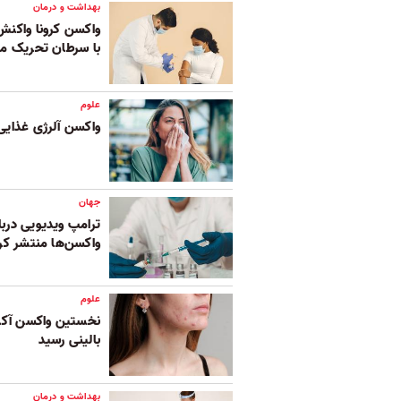
بهداشت و درمان
واکسن کرونا واکنش ا
با سرطان تحریک می
علوم
واکسن آلرژی غذایی
جهان
ترامپ ویدیویی دربا
واکسن‌ها منتشر کر
علوم
نخستین واکسن آکن
بالینی رسید
بهداشت و درمان