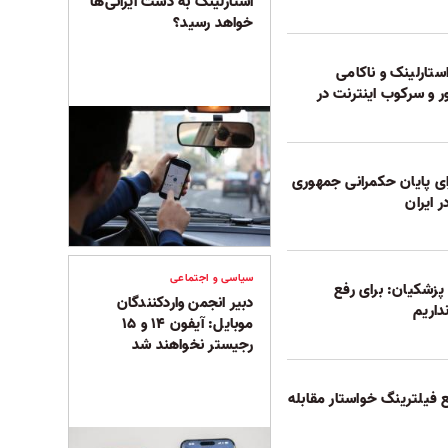
استارلینک به دست ایرانی‌ها
خواهد رسید؟
ستارلینک و ناکامی
و سرکوب اینترنت در
ای پایان حکمرانی جمهوری
ر ایران
سیاسی و اجتماعی
 پزشکیان: برای رفع
دبیر انجمن واردکنندگان
داریم
موبایل: آیفون ۱۴ و ۱۵
رجیستر نخواهند شد
 فیلترینگ خواستار مقابله