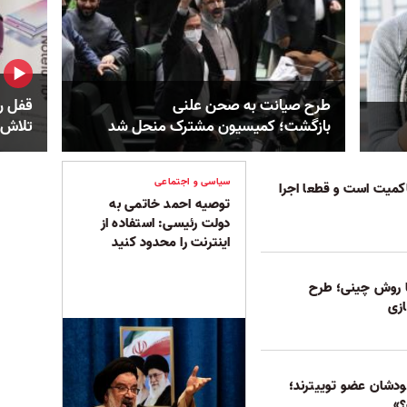
طرح صیانت به صحن علنی
قفل ره
بازگشت؛ کمیسیون مشترک منحل شد
تلاش 
سیاسی و اجتماعی
میت است و قطعا اجرا
توصیه احمد خاتمی به
دولت رئیسی: استفاده از
اینترنت را محدود کنید
با روش چینی؛ طرح
زی
دشان عضو توییترند؛
؟»