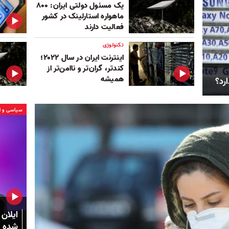
یک مسئول دولتی ایران: ۸۰۰
ماهواره استارلینک در کشور
فعالیت دارند
تکنولوژی
اینترنت ایران در سال ۲۰۲۲؛
کندتر، گران‌تر و ناامن‌تر از
همیشه
رد؟
سیاسی و ا
ایلان 
شده ا