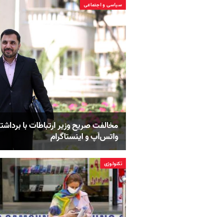
سیاسی و اجتماعی
مخالفت صریح وزیر ارتباطات با بردا
واتس‌اَپ و اینستاگرام
تکنولوژی