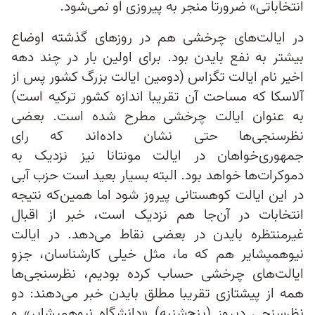
انتخاباتی» ضرورتا منجر به پیروزی او نمی‌شود.
در ایالت‌های چرخشی هم در روزهای گذشته اوضاع
بیشتر به نفع بایدن بود. برای اولین بار در چند دهه
اخیر نام ایالت تگزاس (دومین ایالت بزرگ کشور پس از
آلاسکا که مساحت آن تقریبا اندازه کشور ترکیه است)
به عنوان ایالت چرخشی مطرح شده است. بعضی
نظرسنجی‌ها حتی نشان داده‌اند که رای
جمهوری‌خواهان در ایالت مونتانا نیز نزدیک به
دموکرات‌ها خواهد بود. البته بسیار بعید است حزب آبی
در این ایالت کوهستانی پیروز شود اما همین‌که نتیجه
انتخابات در آن‌جا هم نزدیک است، خبر از اقبال
غیرمنتظره بایدن در بعضی نقاط می‌دهد. در ایالت
نیوهمپشایر هم که ما، مثل خیلی کارشناسان، جزو
ایالت‌های چرخشی حساب کرده بودیم، نظرسنجی‌ها
همه از پیشتازی تقریبا مطلق بایدن خبر می‌دهند: دو
نظرسنجی دیروز (پنج‌شنبه) «دانشگاه نیوهمپشایر» و