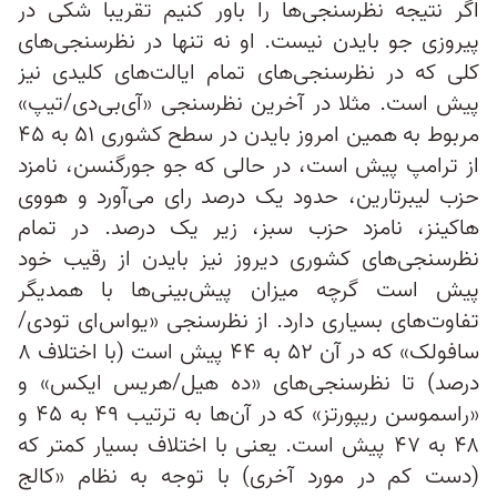
اگر نتیجه نظرسنجی‌ها را باور کنیم تقریبا شکی در
پیروزی جو بایدن نیست. او نه تنها در نظرسنجی‌های
کلی که در نظرسنجی‌های تمام ایالت‌های کلیدی نیز
پیش است. مثلا در آخرین نظرسنجی «آی‌بی‌دی/تیپ»
مربوط به همین امروز بایدن در سطح کشوری ۵۱ به ۴۵
از ترامپ پیش است، در حالی که جو جورگنسن، نامزد
حزب لیبرتارین، حدود یک درصد رای می‌آورد و هووی
هاکینز، نامزد حزب سبز، زیر یک درصد. در تمام
نظرسنجی‌های کشوری دیروز نیز بایدن از رقیب خود
پیش است گرچه میزان پیش‌بینی‌ها با همدیگر
تفاوت‌های بسیاری دارد. از نظرسنجی «یواس‌ای تودی/
سافولک» که در آن ۵۲ به ۴۴ پیش است (با اختلاف ۸
درصد) تا نظرسنجی‌های «ده هیل/هریس ایکس» و
«راسموسن ریپورتز» که در آن‌ها به ترتیب ۴۹ به ۴۵ و
۴۸ به ۴۷ پیش است. یعنی با اختلاف بسیار کمتر که
(دست کم در مورد آخری) با توجه به نظام «کالج