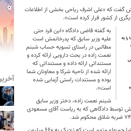
ش گفت که «علی اشرف ریاحی بخشی از اطلاعات
 دیگری از کشور فرار کرده است».
به گفته قاضی دادگاه «این فرد حتی
علیه وزیر سابق که پدرخانمش است
را به
مطالبی در راستای تسویه حساب شبنم
نعمت زاده در بحث دارویی ارائه کرده و
س
مستنداتی ارائه داده و مستنداتی که
ارائه شده از ناحیه شرکا و معاونان شما
آخرین
بوده و مستندات راستی آزمایی شده
است».
ه
شبنم نعمت زاده، دختر وزیر سابق
ش توسط دادگاهی که به ریاست آقای مسعودی
متهم ردیف اول این پرونده یعنی رضا حمزه‌لو متهم است که نزدیک به ۶۶۰ میلیون