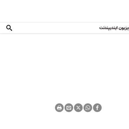
یزیون ایندیپندنت