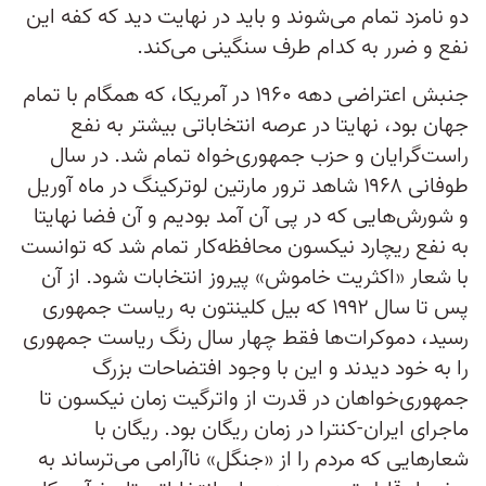
دو نامزد تمام می‌شوند و باید در نهایت دید که کفه این
نفع و ضرر به کدام طرف سنگینی می‌کند.
جنبش اعتراضی دهه ۱۹۶۰ در آمریکا، که همگام با تمام
جهان بود، نهایتا در عرصه انتخاباتی بیشتر به نفع
راست‌گرایان و حزب جمهوری‌خواه تمام شد. در سال
طوفانی ۱۹۶۸ شاهد ترور مارتین لوترکینگ در ماه آوریل
و شورش‌هایی که در پی آن آمد بودیم و آن فضا نهایتا
به نفع ریچارد نیکسون محافظه‌کار تمام شد که توانست
با شعار «اکثریت خاموش» پیروز انتخابات شود. از آن
پس تا سال ۱۹۹۲ که بیل کلینتون به ریاست‌‌ جمهوری
رسید، دموکرات‌ها فقط چهار سال رنگ ریاست‌ جمهوری
را به خود دیدند و این با وجود افتضاحات بزرگ
جمهوری‌خواهان در قدرت از واترگیت زمان نیکسون تا
ماجرای ایران-کنترا در زمان ریگان بود. ریگان با
شعارهایی که مردم را از «جنگل» ناآرامی می‌ترساند به