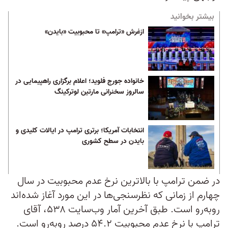
بیشتر بخوانید
ازغرش «ترامپ» تا محبوبیت «بایدن»
خانواده جورج فلوید؛ اعلام برگزاری راهپیمایی در
سالروز سخنرانی مارتین لوترکینگ
انتخابات آمریکا؛ برتری ترامپ در ایالات کلیدی و
بایدن در سطح کشوری
در ضمن ترامپ با بالاترین نرخ عدم محبوبیت در سال
چهارم از زمانی که نظرسنجی‌ها در این مورد آغاز شده‌اند
روبه‌رو است. طبق آخرین آمار وب‌سایت ۵۳۸، آقای
ترامپ با نرخ عدم محبوبیت ۵۴.۲ درصد روبه‌رو است.