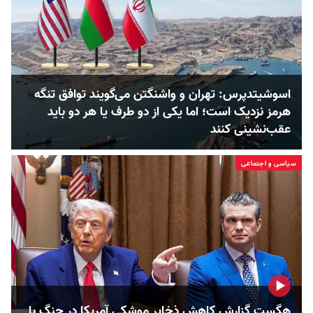
اسوشیتدپرس: تهران و واشنگتن می‌گویند توافق تنگه
هرمز نزدیک است؛ اما یکی از دو طرف یا هر دو باید
عقب‌نشینی کنند
سیاسی و اجتماعی
هگست گزارش کاهش ذخایر موشکی آمریکا در جنگ با