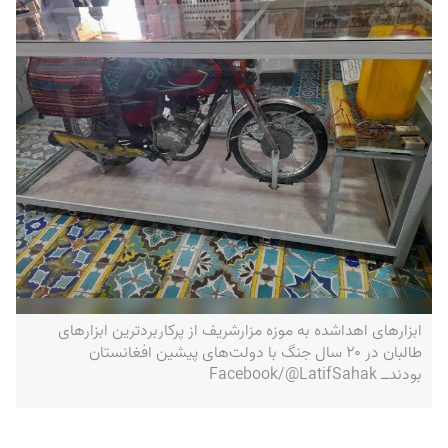
ابزارهای اهداشده به موزه مزارشریف از پرکاربردترین ابزارهای
طالبان در ۲۰ سال جنگ با دولت‌های پیشین افغانستان
بودندــ Facebook/@LatifSahak