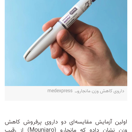
داروی کاهش وزن مانجارو‌ــ medexpress
اولین آزمایش مقایسه‌ای دو داروی پرفروش کاهش
وزن نشان داده که مانجارو (Mounjaro) از رقیب