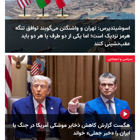
اسوشیتدپرس: تهران و واشنگتن می‌گویند توافق تنگه
هرمز نزدیک است؛ اما یکی از دو طرف یا هر دو باید
عقب‌نشینی کنند
سیاسی و اجتماعی
هگست گزارش کاهش ذخایر موشکی آمریکا در جنگ با
ایران را «خبر جعلی» خواند