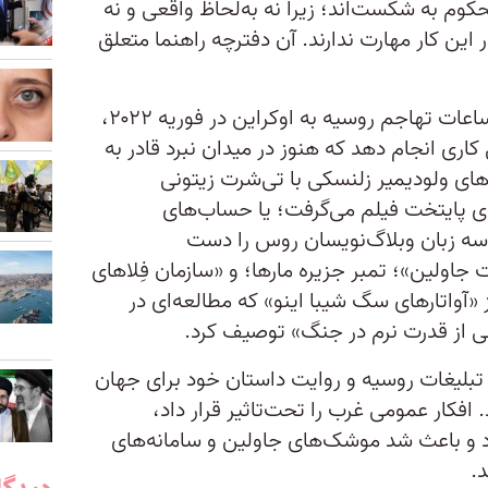
کوم به شکست‌اند؛ زیرا نه به‌لحاظ واقعی و نه
 این کار مهارت ندارند. آن دفترچه راهنما متعلق
بابی گوش می‌نویسد، از نخستین ساعات تهاجم روسیه به اوکراین در فوریه ۲۰۲۲،
اری انجام دهد که هنوز در میدان نبرد قادر به
ای ولودیمیر زلنسکی با تی‌شرت زیتونی
ای پایتخت فیلم می‌گرفت؛ یا حساب‌های
و @DefenceU که به سه زبان وبلاگ‌نویسان روس را دست
جاولین»؛ تمبر جزیره مارها؛ و «سازمان فِلاهای
 «آواتارهای سگ شیبا اینو» که مطالعه‌ای در
لی از قدرت نرم در جنگ» توصیف کرد.
ن تبلیغات روسیه و روایت داستان خود برای جهان
. افکار عمومی غرب را تحت‌تاثیر قرار داد،
رد و باعث شد موشک‌های جاولین و سامانه‌های
.