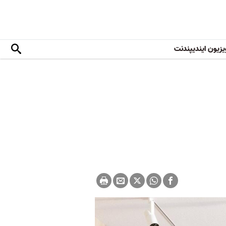
یزیون ایندیپندنت