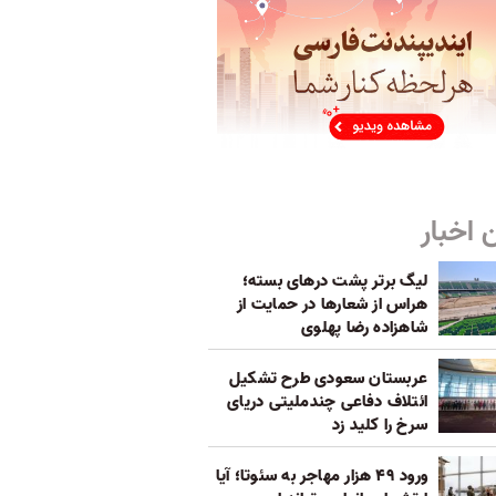
 اخبار
لیگ برتر پشت درهای بسته؛
هراس از شعارها در حمایت از
شاهزاده رضا پهلوی
عربستان سعودی طرح تشکیل
ائتلاف دفاعی چندملیتی دریای
سرخ را کلید زد
ورود ۴۹ هزار مهاجر به سئوتا؛ آیا