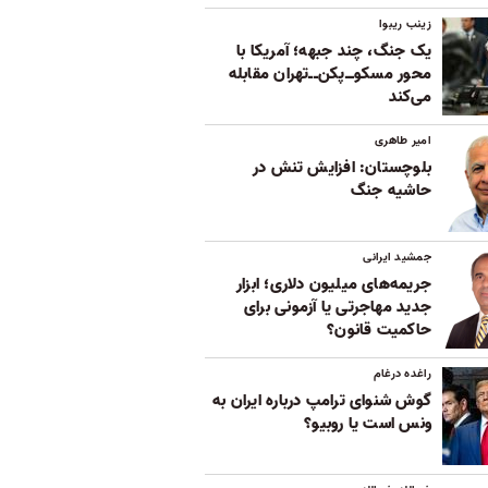
زینب ریبوا
یک جنگ، چند جبهه؛ آمریکا با
محور مسکوــ‌پکن‌ــ‌تهران مقابله
می‌کند
امیر طاهری
بلوچستان: افزایش تنش در
حاشیه جنگ
جمشید ایرانی
جریمه‌های میلیون دلاری؛ ابزار
جدید مهاجرتی یا آزمونی برای
حاکمیت قانون؟
راغده درغام
گوش شنوای ترامپ درباره ایران به
ونس است یا روبیو؟