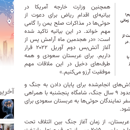
همچنین وزارت خارجه آمریکا در
بیانیه‌ای اقدام ریاض برای دعوت از
م؛
زمانی
حوثی‌ها در مذاکرات صلح یمن را گامی
مهم خواند. در این بیانیه تاکید شده
ت از
است: «در هجدمین ماه آرامش پس از
در
آغاز آتش‌بس دوم آوریل ۲۰۲۲ قرار
داریم. برای عربستان سعودی و همه
ا
طرف‌های دخیل در این ملاقات مهم
موفقیت آرزو می‌کنیم.»
اش‌های انجام‌شده برای پایان دادن به جنگ و
آخرین
دستیابی به صلح در یمن پس از حدود ۹ سال جنگ، شامگاه پنجشنبه با همراهی
ر نمایندگان حوثی‌ها به عربستان سعودی برای
عربستان، از زمان آغاز جنگ بین ائتلاف تحت