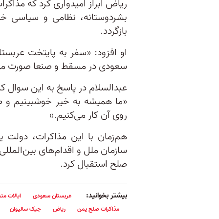
ریاض ابراز امیدواری کرد که مذا
بشردوستانه، نظامی و سیاسی خت
بازگردد.
او افزود: «سفر به پایتخت عربست
سعودی در مسقط و صنعا صورت می‌
عبدالسلام در پاسخ به این سوال ک
«ما همیشه به خیر خوشبینیم و ص
روی آن کار می‌کنیم.»
هم‌زمان با این مذاکرات، دولت 
سازمان ملل و اقدام‌های بین‌المل
صلح استقبال کرد.
بیشتر بخوانید:
عربستان سعودی
ایالات متح
مذاکرات صلح یمن
ریاض
جیک سالیوان