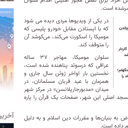
ش افراد برای نقض مجوز امنیتی اقدام سلوان
شرشده است.
در یکی از ویدیوها مردی دیده می شود
که با ایستادن مقابل خودرو پلیسی که
زاندن
مومیکا را اسکورت می‌کند، می‌کوشد آن
را متوقف کند.
اردار
شد
سلوان مومیکا، مهاجر ۳۷ ساله
عراقی که درسوئد پناهنده شده است،
تکهلم؛
نخستین بار اواخر ژوئن سال جاری و
 را
همزمان با عید قربان مسلمانان، در
میدان «مدبورجارپلاتسن» در مرکز شهر
سجد اصلی این شهر، صفحات یک قرآن را پاره
آخرین
راض به بنیان‌ها و مقررات دین اسلام و به دلیل
م داده است.