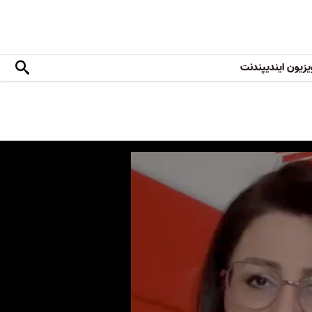
یزیون ایندیپندنت