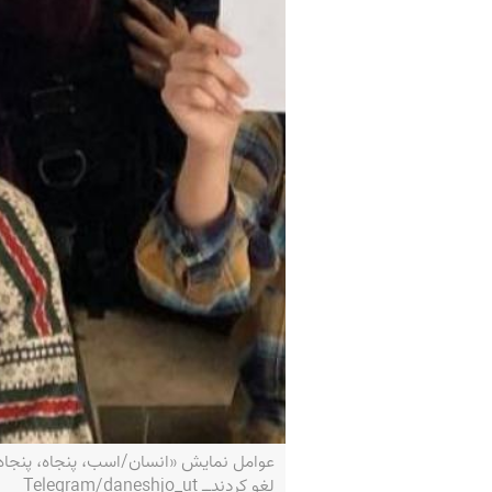
عوامل نمایش «انسان/اسب، پنجاه، پنجاه» 
لغو کردندــ Telegram/daneshjo_ut