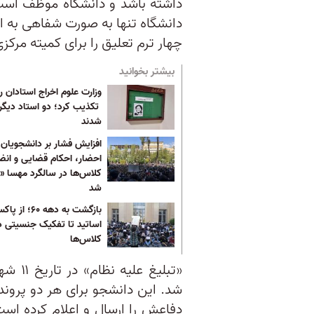
داشته باشد و دانشگاه موظف است
دانشگاه تنها به صورت شفاهی به 
چهار ترم تعلیق را برای کمیته مرکزی
بیشتر بخوانید
وزارت علوم اخراج استادان را
تکذیب کرد؛ دو استاد دیگر 
شدند
افزایش فشار بر دانشجویان ب
احضار، احکام قضایی و انض
کلاس‌ها در سالگرد مهسا «
شد
بازگشت به دهه ۶۰؛ ا
اساتید تا تفکیک جنسیتی د
کلاس‌ها
«تبلیغ
شد. این دانشجو برای هر دو پرونده
دفاعش را ارسال و اعلام کرده است ک