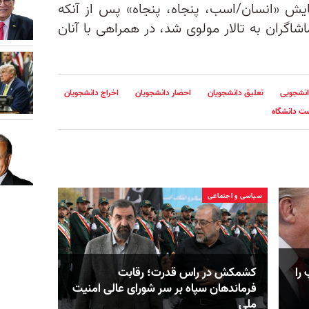
ایش «انسان/اسب، پنجاه، پنجاه» پس از آنکه
شاگران به تالار مولوی شد، در همراهی با آنان
نشجویی
تعلیق دانشجویان
احضار دانشجویان
اخراج دانشجویان
ت دانشگاه
سیاسی و اجتماعی
را
کشمکش در راس قدرت؛ رقابت
فرماندهان سپاه بر سر شورای عالی امنیت
ملی