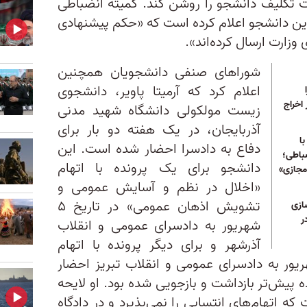
 تکلیف دانشجو را روشن کند. کمیته انضباطی
این دانشجو اعلام کرده است که «حکم پیشنهادی
 وزارت ارسال کرده‌اند».
شوراهای صنفی دانشجویان همچنین
اعلام کرد که آرمیتا پاویر، دانشجوی
اخراج
زیست مولکولی دانشگاه شهید مدنی
آذربایجان، در یک هفته دو بار برای
ا
دفاع به دادسرا احضار شده است. این
باطی؛
دانشجو برای یک پرونده با اتهام
مجازی»
«اخلال در نظم و آسایش عمومی و
تشویش اذهان عمومی» در تاریخ ۵
ز پاکسازی
ر
شهریور به دادسرای عمومی و انقلاب
آذرشهر و برای دیگر پرونده با اتهام
 علیه نظام» در تاریخ ۱۱ شهریور به دادسرای عمومی و انقلاب تبریز احضار
 پیش‌تر بازداشت و بازجویی شده بود. او لایحه
ه اتهام‌های انتسابی را نمی‌پذیرد و در دادگاه