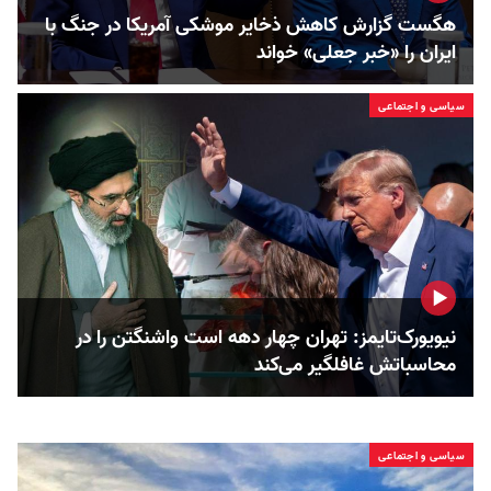
هگست گزارش کاهش ذخایر موشکی آمریکا در جنگ با
ایران را «خبر جعلی» خواند
سیاسی و اجتماعی
نیویورک‌تایمز: تهران چهار دهه است واشنگتن را در
محاسباتش غافلگیر می‌کند
سیاسی و اجتماعی