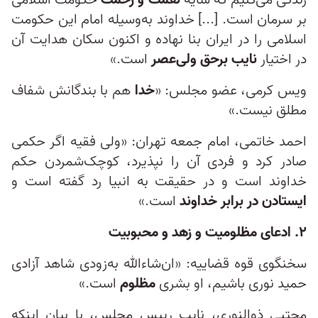
زندگی می‌کنیم که سایه
نعمت و رحمت
حکومت اسلامی
بر سرمان است. [...] خداوند به‌وسیله امام این حکومت
اسلامی را در ایران بنا نهاده و اکنون سکان هدایت آن
در اختیار
نایب برحق ولی‌عصر
است.»
ویس کرمی، عضو مجلس: «
خدا
هم با بندگانش شفاف
مطلق نیست.»
احمد خاتمی، امام جمعه تهران: «ولی فقیه اگر حکمی
صادر کرد و فردی آن را نپذیرد، کوچک‌شمردن حکم
خداوند است و در حقیقت به انبیا رد گفته است و
ایستادن در برابر خداوند
است.»
۲. ادعای مظلومیت و زهد و محبوبیت
سخنگوی قوه قضاییه: «ان‌شاءالله به‌زودی شاهد آزادی
حمید نوری باشیم، او بشری
مظلوم
است.»
مجتبی ذوالنوری، نایب رییس مجلس، با بیان اینکه