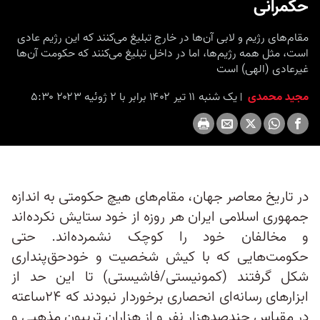
حکمرانی
seconds
مقام‌های رژیم و لابی آن‌ها در خارج تبلیغ می‌کنند که این رژیم عادی
است، مثل همه رژیم‌ها، اما در داخل تبلیغ می‌کنند که حکومت آن‌ها
غیرعادی (الهی) است
مجید محمدی
یک شنبه ۱۱ تیر ۱۴۰۲ برابر با ۲ ژوئیه ۲۰۲۳ ۵:۳۰
در تاریخ معاصر جهان، مقام‌های هیچ حکومتی به اندازه
جمهوری اسلامی ایران هر روزه از خود ستایش نکرده‌اند
و مخالفان خود را کوچک نشمرده‌اند. حتی
حکومت‌هایی که با کیش شخصیت و خودحق‌پنداری
شکل گرفتند (کمونیستی/فاشیستی) تا این حد از
ابزارهای رسانه‌ای انحصاری برخوردار نبودند که ۲۴ساعته
در مقیاس چندصدهزار نفر و از هزاران تریبون مذهبی و