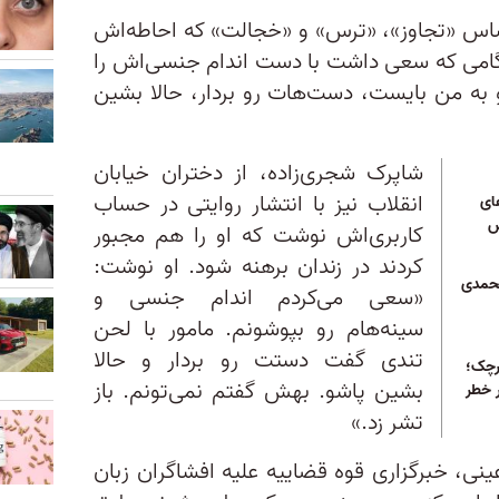
حساس «تجاوز»، «ترس» و «خجالت» که احاطه‌اش
می‌ که سعی داشت با دست اندام جنسی‌اش را
رو به من بایست، دست‌هات رو بردار، حالا بشین
شاپرک شجری‌زاده، از دختران خیابان
انقلاب نیز با انتشار روایتی در حساب
ای
س
کاربری‌اش نوشت که او را هم مجبور
کردند در زندان برهنه شود. او نوشت:
محمدی
«سعی می‌کردم اندام جنسی و
سینه‌هام رو بپوشونم. مامور با لحن
تندی گفت دستت رو بردار و حالا
رچک؛
بشین پاشو. بهش گفتم نمی‌تونم. باز
 خطر
تشر زد.»
ینی، خبرگزاری قوه قضاییه علیه افشاگران زبان