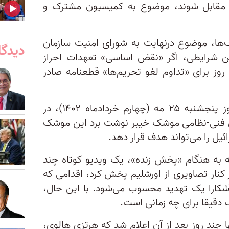
مقابل شوند، موضوع به کمیسیون مشترک و
‌ها، موضوع درنهایت به شورای امنیت سازمان
دیدگا
ین شرایطی، اگر «نقض اساسی» تعهدات احراز
شود، شورای امنیت باید ظرف ۳۰ روز برای «تداوم لغو تحریم‌ها» قطعنامه صادر
هم‌زمان روزنامه تایمز اسرائیل، روز پنجشنبه ۲۵ مه (چهارم خردادماه ۱۴۰۲)‌، در
ای فنی-نظامی موشک خیبر نوشت برد این موشک
ائیل را می‌تواند هدف قرار دهد.
به به هنگام «پخش زنده»، یک ویدیو کوتاه چند
 کنار تصاویری از اورشلیم پخش کرد، اقدامی که
 آشکارا یک تهدید محسوب می‌شود. با این حال،
یقا برای چه زمانی است.
چند روز بعد از آن اعلام شد که هرتزی هالوی،