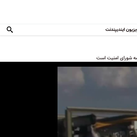
یزیون ایندیپندنت
امه شورای امنیت است