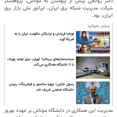
دکتر روانجی پیش از پیوستن به موناش، پژوهشگر
شرکت مدیریت شبکه برق ایران، اپراتور ملی بازار برق
ایران، بود.
بیشتر بخوانید
اوباما فرزندان و نزدیکان حکومت ایران را به
آمریکا آورد
سیاستمدارهای بریتانیا: تهران، برای تولید پهپاد،
با ۱۱ دانشگاه همکاری می‌کند
رسول جلیلی؛ چهره سانسور و فیلترینگ، رییس
دانشگاه صنعتی شریف شد
مدیریت این همکاری در دانشگاه موناش بر عهده بهروز