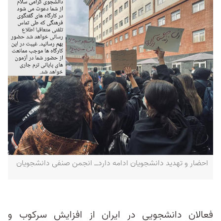
احضار و تهدید دانشجویان ادامه داردــ انجمن صنفی دانشجویان
فعالان دانشجویی در ایران از افزایش سرکوب و