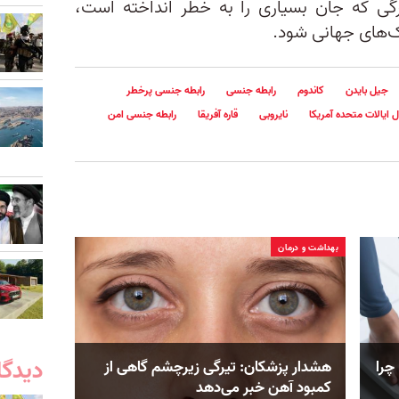
زرگی که جان بسیاری را به خطر انداخته است،
‌های جهانی شود.
جیل بایدن
کاندوم
رابطه جنسی
رابطه جنسی پرخطر
ل ایالات متحده آمریکا
نایروبی
قاره آفریقا
رابطه جنسی امن
بهداشت و درمان
دیدگا
چرا
هشدار پزشکان: تیرگی زیرچشم گاهی از
کمبود آهن خبر می‌دهد