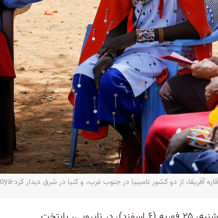
قا، از دو کشور نامیبیا در جنوب غرب، و کنیا در شرق دیدار کرد-REUTERS/Thomas Mukoya
جیل بایدن، بانوی اول آمریکا، روز شنبه، ۲۵ فوریه (۶ اسفند)، در نایروبی، پایتخت