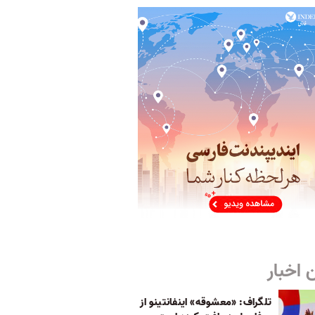
 اخبار
تلگراف: «معشوقه» اینفانتینو از