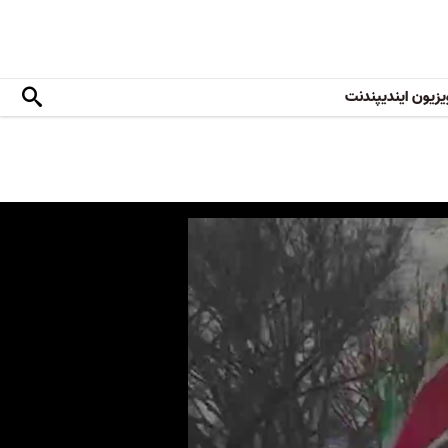
یزیون ایندیپندنت