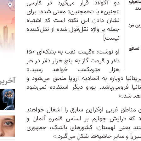
دو آکولاد قرار می‌گیرد در فارسی
ن ماسک: نزدیک به ۱۰۰ ماهواره
دند
«چنین» یا «همچنین» معنی شده، برای
نشان دادن این نکته است که اشتباه
ین مرد
جمله یا واژه نقل‌قول شده از نقل‌کننده
نیست]
 تسلای
او نوشت: «قیمت نفت به بشکه‌ای ۱۵۰
دلار و قیمت گاز به پنج هزار دلار در هر
هزار مترمکعب خواهد رسید.»
تانیا دوباره به اتحادیه اروپا ملحق می‌شود و
آخرین
تانیا فرومی‌پاشد. یورو دیگر استفاده نمی‌شود
اهد شد.»
ان مناطق غربی اوکراین سابق را اشغال خواهند
ود که «رایش چهارم بر اساس قلمرو آلمان و
ند یعنی لهستان، کشورهای بالتیک، جمهوری
ن] و سایر حاشیه‌ها شکل می‌گیرد.»