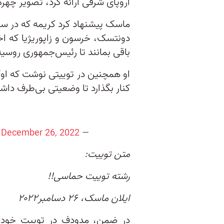
اروپای شرقی ارائه کرد، تصویر چهره‌ 
دونتسک، خرسون و زاپوریژیا که اخ
باقی بمانند تا رئیس‌جمهوری روسیه 
او همچنین در توییتی نوشت که اوکرا
کنار بگذارد تا وضعیتی بی‌طرف داشت
December 26, 2022
— Elon Musk (@elonmusk)
متن توییت:
رشته توییت حماسی!!
ایلان ماسک، ۲۶ دسامبر۲۰۲۲
در ضمن، مدودف در توییت خود ن