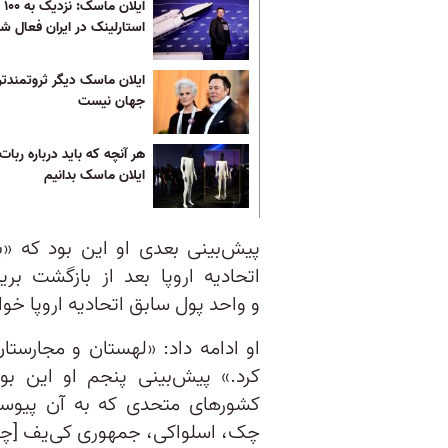
ایلا
استارلینک در ایران فعال ش
ایلان ماسک دیگر ثروتمندتر
جهان نیست
هر آنچه که باید درباره ربات
ایلان ماسک بدانیم
پیش‌بینی بعدی او این بود که «بری
اتحادیه اروپا بعد از بازگشت بری
و واحد پول سابق اتحادیه اروپا خو
او ادامه داد: «لهستان و مجارست
کرد.» پیش‌بینی پنجم او این ب
کشورهای متحدی که به آن پیوست
چک، اسلواکی، جمهوری کی‌یف [چنی