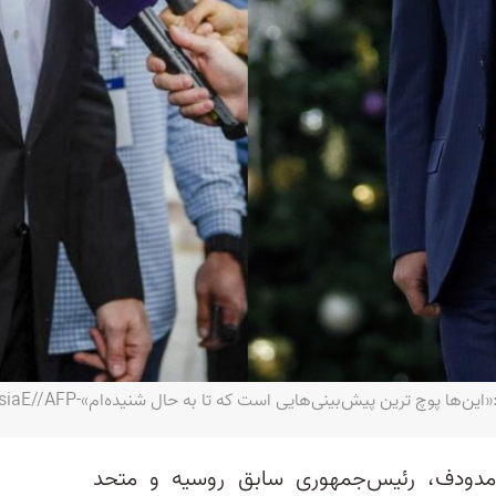
ن پیش‌بینی‌هایی است که تا به حال شنیده‌ام»-twitter/MedvedevRussiaE//AFP
مدودف، رئیس‌جمهوری سابق روسیه و متحد