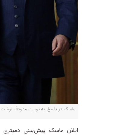
ماسک در پاسخ به توییت مدودف نوشت:«این‌ها پوچ تری
ایلان ماسک پیش‌بینی دمیتری 