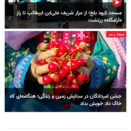
مسجد کبود بلخ؛ از مزار شریف علی‌ابن ابیطالب تا راز
«آرامگاه» زرتشت
فرهنگ و هنر
جشن امردادگان در ستایش زمین و زندگی؛ هنگامه‌ای که
خاک دادِ خویش بداد