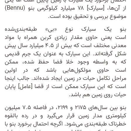
احتمال برخورد یک سیارک با زمین پایین است اما یکی
از آن‌ها، [سیارک] ۷۸ میلیارد کیلوگرمی بنو (Bennu)
موضوع بررسی و تحقیق بوده است.
بنو یک سیارک نوع «بی» طبقه‌بندی‌شده
است یعنی حاوی مقدار زیادی کربن همراه با مواد
معدنی مختلف است که بیش از ۴.۵ میلیارد سال پیش
شکل گرفته‌اند. این سیارک به عنوان یک جرم قدیمی
که به واسطه وجود خلا فضا حفظ شده، ممکن
است حاوی مولکول‌هایی باشد که در اولین
مراحل تکامل حیات در زمین ایجاد شده‌اند. جالب اینجا
است که این سیارک ممکن است از قضا [عامل] پایان
حیات روی زمین هم باشد.
بنو بین سال‌های ۲۱۷۵ و ۲۱۹۹، در فاصله ۷.۵ میلیون
کیلومتری مدار زمین قرار می‌گیرد و در رده بالقوه
خطرناک طبقه‌بندی می‌شود. اگرچه احتمال برخورد بنو با