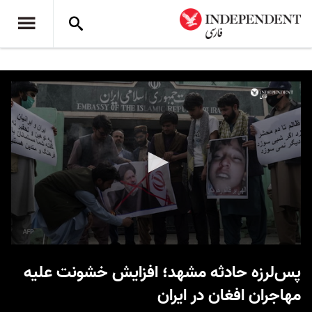
0
seconds
پس‌لرزه‌ حادثه مشهد؛ افزایش خشونت علیه
of
4
مهاجران افغان در ایران
minutes,
40