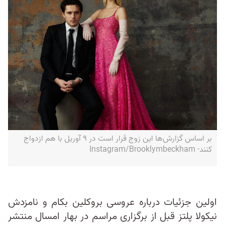
بر اساس گزارش‌ها این زوج قرار است در ۹ آوریل با هم ازدواج
کنند- Instagram/Brooklymbeckham
اولین جزئیات درباره عروسی بروکلین بکام و نامزدش
نیکولا پلتز قبل از برگزاری مراسم در بهار امسال منتشر