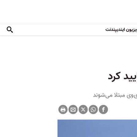
یزیون ایندیپندنت
یید کرد