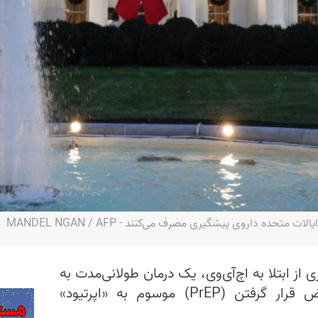
از ابتلا به اچ‌آی‌وی، یک درمان طولانی‌مدت به
روش پیشگیری قبل از در معرض قرار گرفتن (PrEP) موسوم به «اپرتیود»