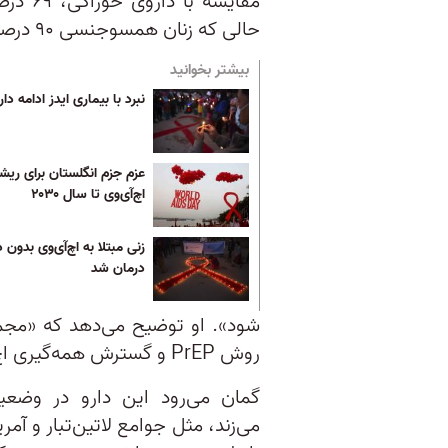
مقایسه 
حالی که زنان همسوجنسی ۹۰ درصد کمتر در خطر ابتلا به اچ‌آی‌وی هستند.
بیشتر بخوانید
نبرد با بیماری ایدز ادامه دار
عزم جزم انگلستان برای ریش
اچ‌آی‌وی تا سال ۲۰۳۰
زنی مبتلا به اچ‌آی‌وی بدون د
درمان شد
شود». او توضیح می‌دهد که «مج
روش PrEP و گسترش همه‌گیری اچ‌آی‌وی را سبب شود».
گمان می‌رود این دارو در وضعی
می‌زند، مثل جوامع لاتین‌تبار و آمر