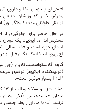
اف‌دی‌ای (سازمان غذا و داروی آمری
تزریقی طولانی مدت کابوتگرایور) اس
در حال حاضر برای جلوگیری از اچ‌
دسترس‌اند اما اپرتیود یک درمان دو
ابتدای دوره است و فقط سالی شش 
اچ‌آی‌وی استفاده‌کنندگان قبل از در
گروه گلاسکواسمیت‌کلاین (جی‌اس
(تولیدکننده اپرتیود) توضیح می‌د
PrEP بسیار موثرتر است».
هفت 
مردان همسوجنسی (یکی بودن هو
ترنسی که با مردان رابطه جنسی دار