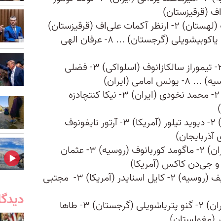
اف (قرقیزستان)
۷۰ کیلوگرم: ۱- ماگومدمراد گادجیف (لهستان) ۲- ارنظر آکمات علی‌اف (قرقیزستان)
۳- ژربایف یوگنی (روسیه) و زورابی یاکوبیشویلی (گرجستان) ... ۸- عرفان الهی
۷۴ کیلوگرم: ۱- کایل داک (آمریکا) ۲- تیموراز سالکازانوف (اسلواکی) ۳- فضلی
مامی (ایران)
۷۹ کیلوگرم: ۱- جردن باروز (آمریکا) ۲- محمد نخودی (ایران) ۳- نیکا کنتچادزه
۸۶ کیلوگرم: ۱- حسن یزدانی (ایران) ۲- دیوید تیلور (آمریکا) ۳- آرتور نایفونوف
 آذربایجان)
۹۲ کیلوگرم: ۱- کامران قاسم‌پور (ایران) ۲- ماگومد کوربانوف (روسیه) ۳- عثمان
و جی‌دن کاکس (آمریکا)
۹۷ کیلوگرم: ۱- عبدالرشید سعدالله‌یف (روسیه) ۲- کایل اسنایدر (آمریکا) ۳- مجتبی
دیدگا
۱۲۵ کیلوگرم: ۱- امیرحسین زارع (ایران) ۲- گنو پتریاشویلی (گرجستان) ۳- طاها
ر (مغولستان)