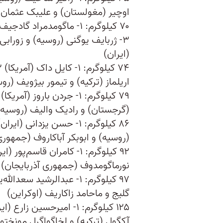
اوچیر (مغولستان) و علیبک عثمان‌
(ایران)
اریلماز (ترکیه) و تیمور بیژویف (روسیه) ... ۸- یونس ا
(گرجستان) و رادیک والیف (روسیه)
(روسیه) و ابوبکر آباکاروف (جمهوری
نورماگومدوف (جمهوری آذربایجان) 
گلیج و ماحامد زاکاریف (اوکراین)
آکگول (ترکیه) و لخاگواگرل مونختو