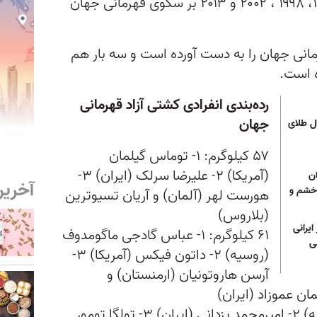
۲۰۱۴ پنج بار در سال‌های ۱۹۶۱، ۱۹۶۵، ۱۹۹۸ ، ۲۰۰۲ و ۲۰۱۳ بر سکوی قهرمانی جهان
مانی جهان را به دست آورده است و سه بار هم
 است.
رده‌بندی انفرادی کشتی آزاد قهرمانی
جهان
ل طلای
۵۷ کیلوگرم: ۱- توماس گیلمان
(آمریکا) ۲- علیرضا سرلک (ایران) ۳-
ان
آخرین
خشم و
هورست لهر (آلمان) و آریان تسیوترین
(بلاروس)
یرانی
۶۱ کیلوگرم: ۱- عباس گادجی ماگومدوف
ی
(روسیه) ۲- داتون فیکس (آمریکا) ۳-
آرسن هاروتونیان (ارمنستان) و
۶۵ کیلوگرم: ۱- ژاگیر شاخیف (روسیه) ۲- امیرمحمد یزدانی (ایران) ۳- تولگا تومور