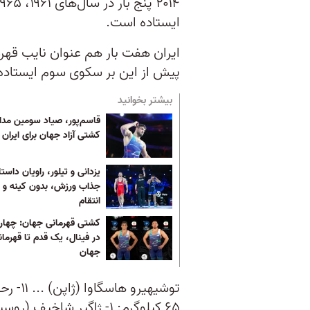
ایستاده است.
ایران هفت بار هم عنوان نایب قهر
پیش از این بر سکوی سوم ایستاده
بیشتر بخوانید
قاسم‌پور، صیاد سومین مدا
کشتی آزاد جهان برای ایران
یزدانی و تیلور، راویان داست
جذاب ورزش، بدون کینه و 
انتقام
کشتی قهرمانی جهان: چهار ا
در فینال، یک قدم تا قهرمان
جهان
توشیهیرو هاسگاوا (ژاپن) ... ۱۱- رحمان عموزاد (ایران)