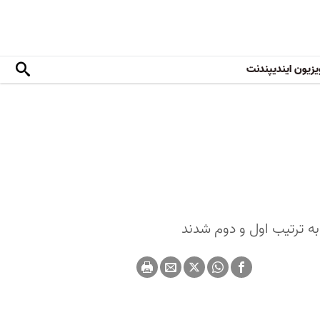
یزیون ایندیپندنت