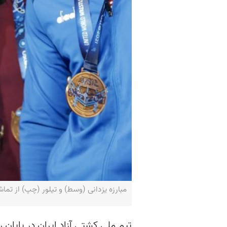
مبارزه یزدانی (وسط) و تیلور (چپ) از تماشایی ترین ر