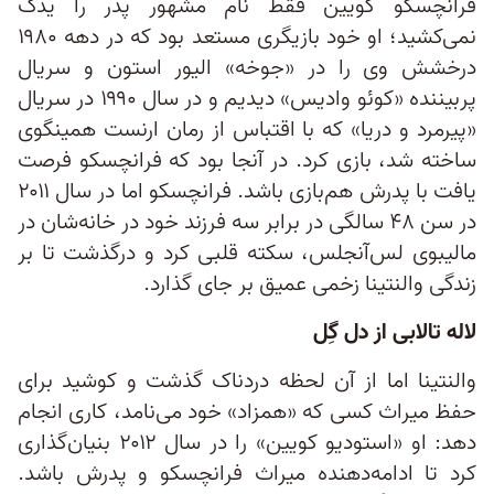
فرانچسکو کویین فقط نام مشهور پدر را یدک
نمی‌کشید؛ او خود بازیگری مستعد بود که در دهه ۱۹۸۰
درخشش وی را در «جوخه» الیور استون و سریال
پربیننده «کوئو وادیس» دیدیم و در سال ۱۹۹۰ در سریال
«پیرمرد و دریا» که با اقتباس از رمان ارنست همینگوی
ساخته شد، بازی کرد. در آنجا بود که فرانچسکو فرصت
یافت با پدرش هم‌بازی باشد. فرانچسکو اما در سال ۲۰۱۱
در سن ۴۸ سالگی در برابر سه فرزند خود در خانه‌شان در
مالیبوی لس‌آنجلس، سکته قلبی کرد و درگذشت تا بر
زندگی والنتینا زخمی عمیق بر جای گذارد.
لاله تالابی از دل گِل
والنتینا اما از آن لحظه دردناک گذشت و کوشید برای
حفظ میراث کسی که «همزاد» خود می‌نامد، کاری انجام
دهد: او «استودیو کویین» را در سال ۲۰۱۲ بنیان‌گذاری
کرد تا ادامه‌دهنده میراث فرانچسکو و پدرش باشد.