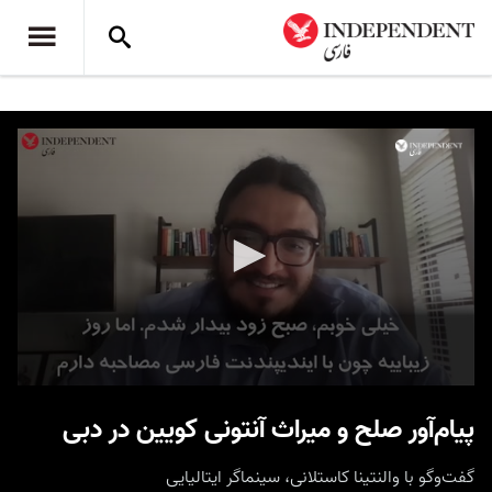
0
seconds
پیام‌آور صلح و میراث آنتونی کویین در دبی
of
4
minutes,
گفت‌وگو با والنتینا کاستلانی، سینماگر ایتالیایی
17