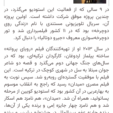
در ۹ سالی که از فعالیت این استودیو می‌گذرد، در
چندین پروژه موفق شرکت داشته است. اولین پروژه
آن، سریال تلویزیونی مستندی با نام «زندگی روی
دوچرخه» بود که در ۱۱ کشور فیلمبرداری شد و تور
دوچرخه‌سواری معروف «جیرو دوتالیا» را دنبال کرد.
در سال ۲۰۱۳ او از تهیه‌کنندگان فیلم «رویای پروانه»
ساخته ییلماز اردوغان، کارگردان ترکیه‌ای،‌ بود که در
سال‌های جنگ جهانی دوم می‌گذرد و قصه دو شاعر
جوان مبتلا به سل در شهری کوچک در ترکیه است. این
فیلم با موفقیت‌ گسترده‌ای روبه‌رو شد. سپس نوبت به
فیلم مصری «میدان» رسید که راجع به انقلاب موسوم
به بهارعربی در آن کشور بود که استودیو کویین از مرحله
پساتولید، همراه آن شد. «میدان»، هم نامزد هم اسکار
شد و هم نامزد چهار جایزه اِمی و برنده یکی از آن‌ها،
برنده جایزه عفو بین‌الملل در جشنواره برلین، و برنده