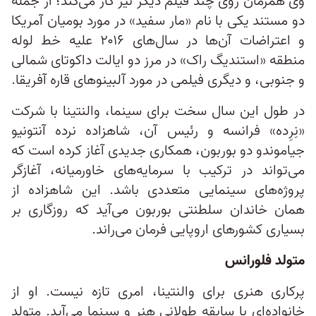
وی همزمان روی چند فیلم دیگر نیز کار می‌کند؛ از جمله
دو مستند یکی با نام «مار سفید» در مورد بومیان آمریکا
و اعتراضات آن‌ها در سال‌های ۲۰۱۶ علیه خط لوله
منطقه «استندیگ راک» در مرز دو ایالت داکوتای شمالی
و جنوبی، و دیگری فیلمی در مورد آلبینوهای قاره آفریقا.
در طول این سال سخت برای سینما، والنتینا با شرکت
«نِرِده» فرانسه و رئیس آن، شاهزاده نرده آنتونیو
جیاموندو دو بوربون، همکاری جدیدی آغاز کرده است که
می‌تواند در ترکیب با سرمایه‌های خاورمیانه، آغازگر
پروژه‌های سینمایی متعددی باشد. این شاهزاده از
همان خاندان سلطنتی بوربون می‌آید که روزگاری بر
بسیاری کشورهای اروپایی فرمان می‌راند.
متولد فلورانس
پرکاری هنری برای والنتینا، امری تازه نیست. او از
خانواده‌ای با سابقه طولانی هنر و سینما می‌آید. متولد