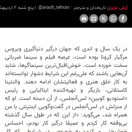
seconds
آرش عزیزی
تاریخدان و مترجم
@arash_tehran
پنج شنبه ۲ اردیبهشت ۱۴۰۰ برابر با ۲۲ آوریل ۲۰۲۱ ۱۴:۴۵
در یک سال و اندی که جهان درگیر دنیاگیری ویروس
مرگبار کرونا بوده است، عرصه فیلم و سینما ضرباتی
سخت خورده است. خوش‌اقبال‌ترین سینماگرها، شاید
آن‌هایی باشند که علی‌رغم این شرایط دشوار توانسته‌اند
به کار خلق هنری و فعالیتشان ادامه دهند. والنتینا
کاستلانی، بازیگر و تهیه‌کننده ایتالیایی و رئیس
«استودیو کویینِ» لس‌آنجلس، از آن دسته است. او که
از منزلش در لس‌آنجلس در گفت‌وگویی اینترنتی با من
همراه شد، می‌گوید: «از این‌ که در طول سال گذشته
بی‌وقفه کار کردم و عمیقا درگیر کار بودم، احساس
خوشبختی می‌کنم؛ به خصوص در شرایطی که کار