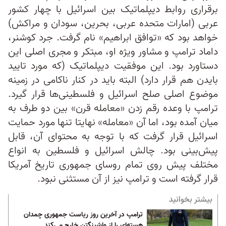
برقراری روابط دیپلماتیک بین اسرائیل با چهار کشور
عربی (امارات متحده عربی، بحرین، سودان و مراکش)
خواهد بود که «توافق ابراهیم» نام گرفت. جرد کوشنر،
داماد ترامپ و مشاور ویژه او، مبتکر و مجری اصلی این
دستاورد بود. این موفقیت دیپلماتیک (که مورد تایید
بایدن هم قرار دارد‌) البته باید در کنار ناکامی در زمینه
موضوع اصلی صلح اسرائیل و فلسطینی‌ها قرار گیرد.
ترامپ با وعده رقم زدن «معامله قرن» بین دو طرف به
میان آمده بود، اما آن «معامله» نهایتا تنها مورد حمایت
اسرائیل قرار گرفت که با توجه به محتوای آن، قابل
پیش‌بینی بود. چالش اسرائیل و فلسطین به انواع
مختلف پیش روی تمام روسای جمهوری تاریخ آمریکا
قرار گرفته است و ترامپ نیز از آن مستثنی نبود.
بیشتر بخوانید
ترامپ در آخرین روز ریاست جمهوری چمدان
هسته‌ای را از واشینگتن خارج می‌کند