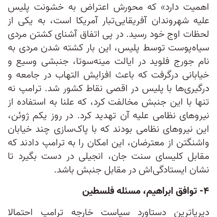
اهمیت دارد» که محورش اعتراض به خشونت پلیس
علیه شهروندان آفریقایی‌تبار آمریکا است، به یکی از
لحظات اوج خود رسید. در پی اتفاق آشنای کشتن مردی
سیاه‌پوست توسط پلیس‌، این بار کشته شدن مردی به
نام جورج فلوید در ایالت مینه‌سوتا، جنبشی وسیع و
خیابانی درگرفت که باعث افزایش التهاب در جامعه و
درگیری‌ها با پلیس در اقصی نقاط کشور شد. ترامپ نه
تنها با این جنبش مخالفت کرد، که علنا به استفاده از
نیروهای نظامی علیه آن‌ تهدید کرد. در روز یکم ژوئن،
این نیروهای نظامی بودند که با پاک‌سازی چند خیابان
واشنگتن از معترضان، این امکان را به ترامپ دادند که
مقابل کلیسای سنت جان، انجیلی در دست بگیرد تا
نشان ایستادگی‌اش در مقابل جنبش باشد.
۴- توافق ابراهیم، مسئله فلسطین
دیرپاترین دستاورد سیاست خارجه ترامپ احتمالا