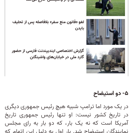
لغو «قانون منع سفر» بلافاصله پس از تحلیف
بایدن
گزارش اختصاصی ایندیپندنت فارسی از حضور
گارد ملی در خیابان‌های واشینگتن
۵- دو استیضاح
در یک مورد اما ترامپ شبیه هیچ رئیس‌ جمهوری دیگری
در تاریخ کشور نیست: او تنها رئیس جمهوری تاریخ
آمریکا است که نه یک بار، که دو بار به رای مجلس
نمایندگان استیضاح شد. بار اول به دلیل این اتهام که