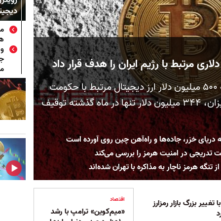
دیجیتا
مص
هو
وا
جم
می
وزارت خزانه‌داری آمریکا نزدیک به ۵۰۰ میلیون دلار ارز دیجیتال مرتبط با حکومت
ایران را مسدود کرده که از این میزان، ۳۴۴ میلیون دلار تنها در ماه گذشته توقیف
ه دریای خزر، جاده‌ها و راه‌آهن چین روی آورده است
ت تدریجی در امنیت هرمز را بررسی می‌کند
 تنگه هرمز ناچار به مذاکره با تهران شده‌اند
اقتصاد
تغییر بزرگ بازار رمزارز
«میم‌کوین» ترامپ با رشد
د