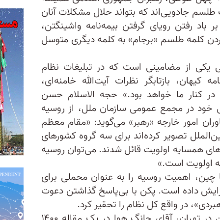
طلسم جادویی‌اند که بتواند حلال مشکلات آنان
ر باد رفتن رویای گرفتن بیمه‌نامه واشینگتن،
 کردن کلمه طلسم «برجام» به کلمه دیگری متوسل
 یکی از مضامینی است که در تبلیغات نظام
امه کیهان، بازتابگر نظرات آیت‌الله خامنه‌ای،
 در کنار ما خواهد بود.» حجه الاسلام حسن
 خود در مجمع عمومی سازمان ملل، از روسیه
وران امور خارجه «رهبر» می‌گوید: «مقام معظم
ین‌الملل تصویر کرده‌اند برای سه گروه کشورهای
ی همسایه اولویت قائل شدند. می‌توان روسیه
سه اولویت است.»
ا چین، اهمیت روسیه را به عنوان محملی برای
ایش داده است. پکن با بی‌پاسخ گذاشتن دعوت
ردی»، در واقع کل نظام را تحقیر کرد.
برای جبران این تحقیر، سفیر چین در تهران، آقای چانگ هوا در یک مقاله ۱۴۰۰