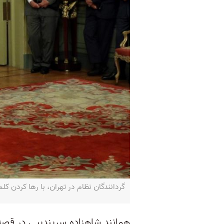
گردانندگان نظام در تهران، با رها کردن کلمه طلسم «برجام»
همانند شاهزاده سریندیپی در ق