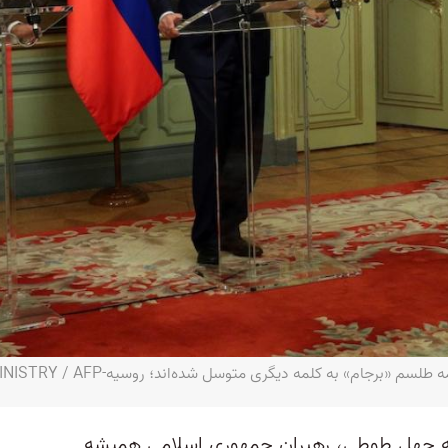
 به کلمه دیگری متوسل شده‌اند؛ روسیه-Handout / RUSSIAN FOREIGN MINISTRY / AFP
صه چهل طوطی، رهبران جمهوری اسلامی همیشه