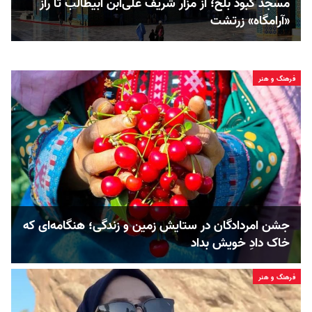
مسجد کبود بلخ؛ از مزار شریف علی‌ابن ابیطالب تا راز
«آرامگاه» زرتشت
فرهنگ و هنر
جشن امردادگان در ستایش زمین و زندگی؛ هنگامه‌ای که
خاک دادِ خویش بداد
فرهنگ و هنر