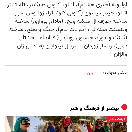
اولیویه (هنری هشتم)، اتللو، آنتونی هاپکینز، تله تئاتر
اتللو، جیمز میسون (آنتونی کلوئپاترا، ژولیوس سزار
ساخته جوزف ال منکیه ویچ، (مادام بوواری) ساخته
وینسنت مینه لی، (هربرت لوم)، جنگ و صلح، ساخته
(کینگ ویدور)، جیسون روباردز ( فیلادلفیا جاناتان
دمی)، ریشار ژوردان ، سریال بینوایان به نقش ژان
والژان.
بیشتر بخوانید:
ایران
بیشتر از
فرهنگ و هنر
فرهنگ و هنر