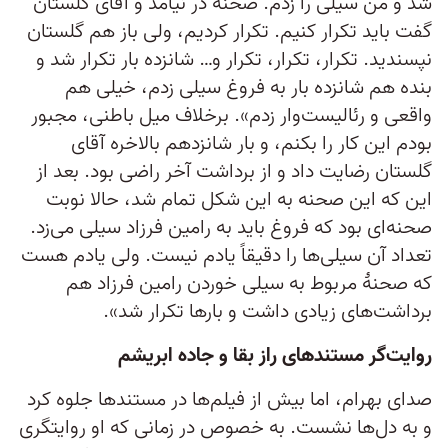
شد و من سیلی را زدم. صحنه در نیامد و آقای گلستان
گفت باید تکرار کنیم. تکرار کردیم، ولی باز هم گلستان
نپسندید. تکرار، تکرار، تکرار و… شانزده بار تکرار شد و
بنده هم شانزده بار به فروغ سیلی زدم، خیلی هم
واقعی و رئالیست‌وار زدم». برخلاف میل باطنی، مجبور
بودم این کار را بکنم، و بار شانزدهم بالاخره آقای
گلستان رضایت داد و از برداشت آخر راضی بود. بعد از
این که این صحنه به این شکل تمام شد، حالا نوبت
صحنه‌ای بود که فروغ باید به رامین فرزاد سیلی می‌زد.
تعداد آن سیلی‌ها را دقیقاً یادم نیست. ولی یادم هست
که صحنۀ مربوط به سیلی خوردن رامین فرزاد هم
برداشت‌های زیادی داشت و بارها تکرار شد».
روایت‌گر مستندهای راز بقا و جاده ابریشم
صدای بهرام، اما بیش از فیلم‌ها در مستندها جلوه کرد
و به دل‌ها نشست. به خصوص در زمانی که او روایتگری