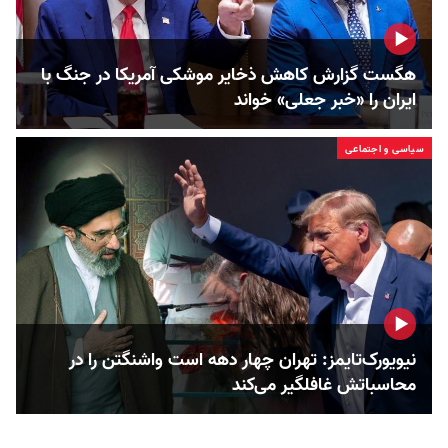
هگست گزارش کاهش ذخایر موشکی آمریکا در جنگ با
ایران را «خبر جعلی» خواند
سیاسی و اجتماعی
نیویورک‌تایمز: تهران چهار دهه است واشنگتن را در
محاسباتش غافلگیر می‌کند