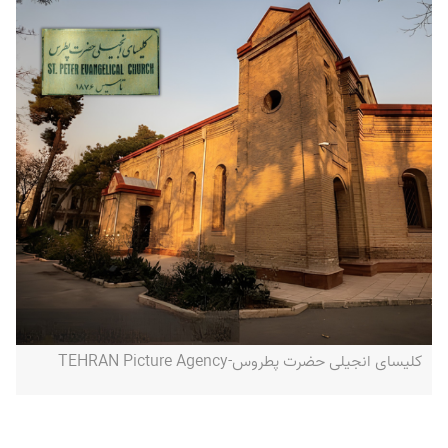
کلیسای انجیلی حضرت پطروس-TEHRAN Picture Agency