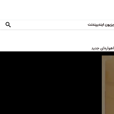
یزیون ایندیپندنت
هواره‌ای جدید