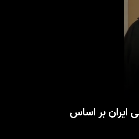
0
seconds
ی ایران بر اساس
of
31
seconds
Volume
90%