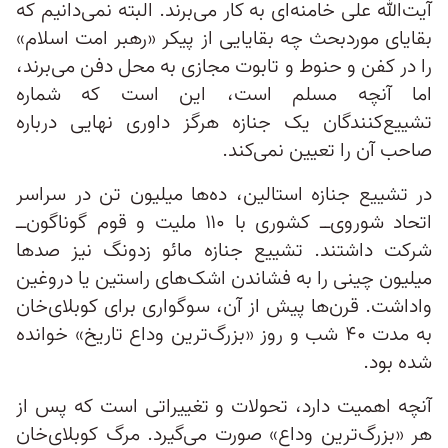
آیت‌الله علی خامنه‌ای به کار می‌برند. البته نمی‌دانیم که
بقایای موردبحث چه بقایایی از پیکر «رهبر امت اسلام»
را در کفن و حنوط و تابوت مجازی به محل دفن می‌برند،
اما آنچه مسلم است، این است که شماره
تشییع‌کنندگان یک جنازه هرگز داوری نهایی درباره
صاحب آن را تعیین نمی‌کند.
در تشییع‌ جنازه استالین، ده‌ها میلیون تن در سراسر
اتحاد شوروی‌ــ کشوری با ۱۱۰ ملیت و قوم گوناگون‌ــ
شرکت داشتند. تشییع‌ جنازه مائو زدونگ نیز صدها
میلیون چینی را به فشاندن اشک‌های راستین یا دروغین
واداشت. قرن‌ها پیش از آن، سوگواری برای کوبلای‌خان
به مدت ۴۰ شب و روز «بزرگ‌ترین وداع تاریخ» خوانده
شده بود.
آنچه اهمیت دارد، تحولات و تغییراتی است که پس از
هر «بزرگ‌ترین وداع» صورت می‌گیرد. مرگ کوبلای‌خان