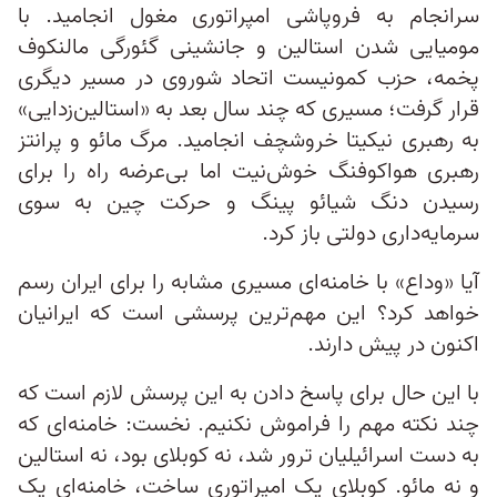
سرانجام به فروپاشی امپراتوری مغول انجامید. با
مومیایی شدن استالین و جانشینی گئورگی مالنکوف
پخمه، حزب کمونیست اتحاد شوروی در مسیر دیگری
قرار گرفت؛ مسیری که چند سال بعد به «استالین‌زدایی»
به رهبری نیکیتا خروشچف انجامید. مرگ مائو و پرانتز
رهبری هواکوفنگ خوش‌نیت اما بی‌عرضه راه را برای
رسیدن دنگ شیائو پینگ و حرکت چین به سوی
سرمایه‌داری دولتی باز کرد.
آیا «وداع» با خامنه‌ای مسیری مشابه را برای ایران رسم
خواهد کرد؟ این مهم‌ترین پرسشی است که ایرانیان
اکنون در پیش دارند.
با این حال برای پاسخ دادن به این پرسش لازم است که
چند نکته مهم را فراموش نکنیم. نخست: خامنه‌ای که
به دست اسرائیلیان ترور شد، نه کوبلای بود، نه استالین
و نه مائو. کوبلای یک امپراتوری ساخت، خامنه‌ای یک