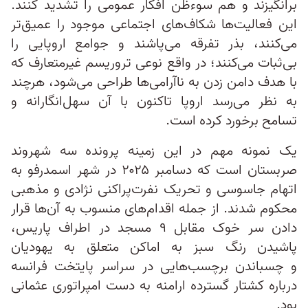
برانگیزند و هم سوءظن افکار عمومی را تشدید کنند.
این فعالیت‌ها شکاف‌های اجتماعی موجود را عمیق‌تر
می‌کنند، بذر تفرقه می‌پاشند و جوامع اروپایی را
بی‌ثبات می‌کنند؛ در واقع نوعی تروریسم غیرمتعارف که
با هدف دامن زدن به ناآرامی‌ها طراحی می‌شود، هرچند
به نظر می‌رسد اروپا تاکنون با آن سهل‌انگارانه و
تسامح برخورد کرده است.
یک نمونه مهم در این زمینه پرونده سه شهروند
صربستان است که دسامبر ۲۰۲۵ در شهر اسمدرفو به
اتهام جاسوسی و تحریک نفرت‌پراکنی نژادی و مذهبی
محکوم شدند. از جمله اقدام‌های منسوب به آن‌ها قرار
دادن سر خوک مقابل ۹ مسجد در اطراف پاریس،
پاشیدن رنگ سبز به اماکن متعلق به یهودیان
و چسباندن برچسب‌هایی در سراسر پایتخت فرانسه
درباره کشتار گسترده ارامنه به دست امپراتوری عثمانی
بود.